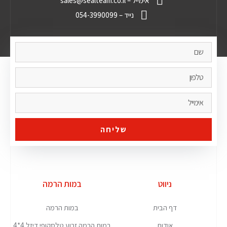
אימייל – sales@sealteam.co.il
נייד – 054-3990099
שליחה
ניווט
במות הרמה
דף הבית
במות הרמה
אודות
במות הרמה זרוע טלסקופי דיזל 4*4