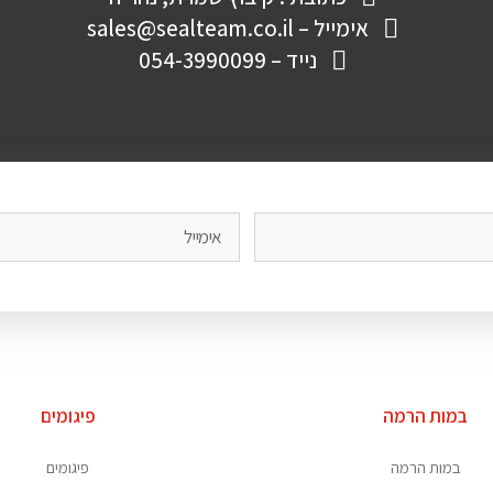
אימייל – sales@sealteam.co.il
נייד – 054-3990099
במות הרמה
פיגומים
במות הרמה
פיגומים